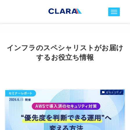
t
o
g
g
l
インフラのスペシャリストがお届け
e
するお役立ち情報
n
a
v
i
g
a
セキュリティ
t
i
o
n