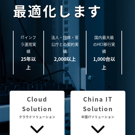
最適化します
ITインフ
法人・団体・官
国内最大級
ラ運用実
公庁との契約実
のHCI移行実
績
績
績
25年以
2,000以上
1,000台以
上
上
Cloud
China IT
Solution
Solution
クラウドソリューション
中国ITソリューション