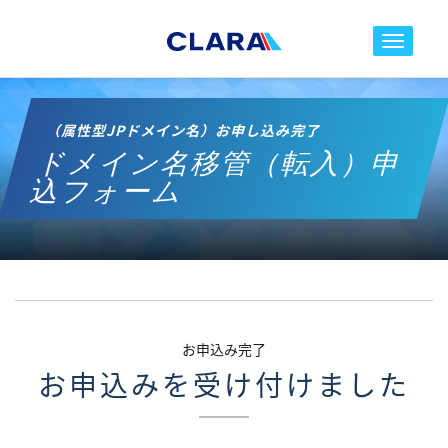
toggle nav
（属性型JPドメイン名）お申し込み完了
ドメイン名移管（転入）申
込フォーム
お申込み完了
お申込みを受け付けました