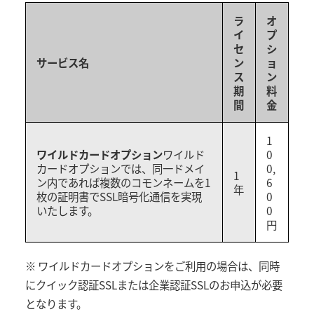
ラ
オ
イ
プ
セ
シ
サービス名
ン
ョ
ス
ン
期
料
間
金
1
ワイルドカードオプション
ワイルド
0
カードオプションでは、同一ドメイ
0,
1
ン内であれば複数のコモンネームを1
6
年
枚の証明書でSSL暗号化通信を実現
0
いたします。
0
円
※ ワイルドカードオプションをご利用の場合は、同時
にクイック認証SSLまたは企業認証SSLのお申込が必要
となります。