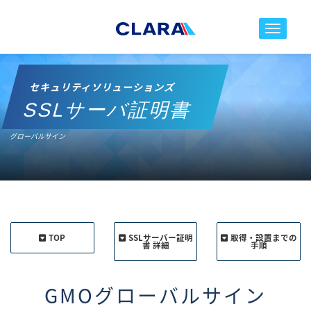
toggle nav
セキュリティソリューションズ
SSLサーバ証明書
グローバルサイン
TOP
SSLサーバー証明
取得・設置までの
書 詳細
手順
GMOグローバルサイン