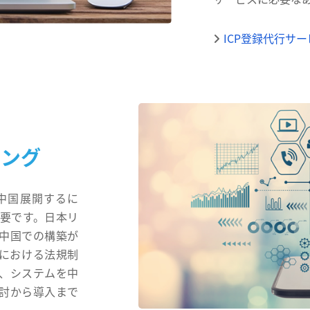
ICP登録代行サ
ィング
中国展開するに
要です。日本リ
中国での構築が
における法規制
、システムを中
討から導入まで