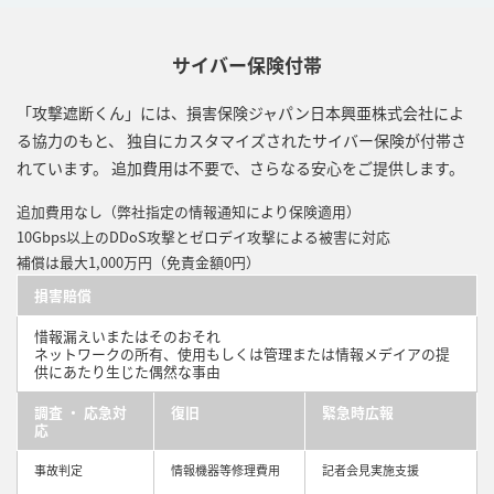
サイバー保険付帯
「攻撃遮断くん」には、損害保険ジャパン日本興亜株式会社によ
る協力のもと、 独自にカスタマイズされたサイバー保険が付帯さ
れています。 追加費用は不要で、さらなる安心をご提供します。
追加費用なし（弊社指定の情報通知により保険適用）
10Gbps以上のDDoS攻撃とゼロデイ攻撃による被害に対応
補償は最大1,000万円（免責金額0円）
損害賠償
惜報漏えいまたはそのおそれ
ネットワークの所有、使用もしくは管理または情報メデイアの提
供にあたり生じた偶然な事由
調査 ・ 応急対
復旧
緊急時広報
応
事故判定
情報機器等修理費用
記者会見実施支援