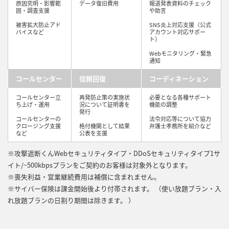
原因究明・影響範
データ復旧費用
報道発表資料のチェック
囲・調査支援
や助言
被害拡大防止アド
SNS炎上対応支援（公式
バイスなど
アカウント対応サポー
ト）
Webモニタリング・緊急
通知
コールセンター
信頼回復
コーディネーション
コールセンター立
再発防止策の実施状
必要となる各種サポート
ち上げ・運用
況について証明書を
機能の調整
発行
コールセンターの
法令対応等について協力
クロージング支援
格付機関として結果
弁護士孝務所を紹介など
など
公表を支援
※攻撃遮断くんWebセキュリティタイプ・DDoSセキュリティタイプ1サ
イト/~500kbpsプランをご契約のお客様は対象外となります。
※喪失利益・営業継続費用は補償に含まれません。
※サイバー保険は課金開始後より付帯されます。 （使い放題ブラン・入
れ放題ブランの日割り期間は除きます。 ）