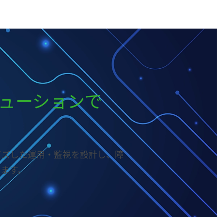
援ソリューションで
イズした運用・監視を設計し、障
ます。