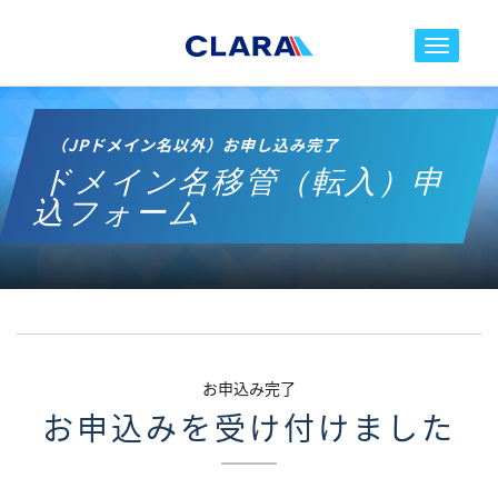
toggle nav
（JPドメイン名以外）お申し込み完了
ドメイン名移管（転入）申
込フォーム
お申込み完了
お申込みを受け付けました