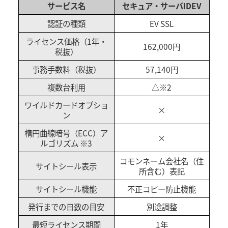
サービス名
セキュア・サーバIDEV
認証の種類
EV SSL
ライセンス価格（1年・
162,000円
税抜）
事務手数料（税抜）
57,140円
複数台利用
△※2
ワイルドカードオプショ
×
ン
楕円曲線暗号（ECC）ア
×
ルゴリズム ※3
コモンネーム会社名（住
サイトシール表示
所含む）表記
サイトシール機能
不正コピー防止機能
発行までの日数の目安
別途調整
最短ライセンス期間
1年