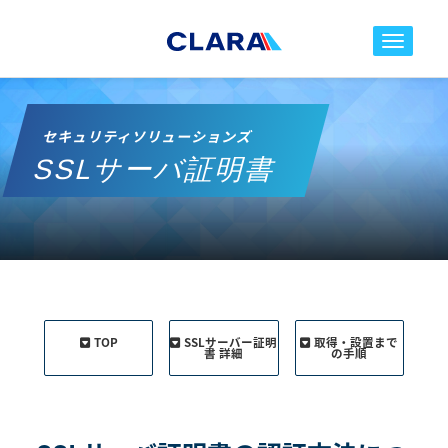
toggle nav
セキュリティソリューションズ
SSLサーバ証明書
TOP
SSLサーバー証明
取得・設置まで
書 詳細
の手順