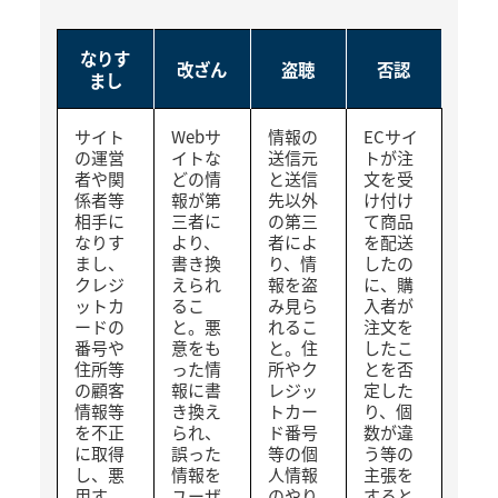
なりす
改ざん
盗聴
否認
まし
サイト
Webサ
情報の
ECサイ
の運営
イトな
送信元
トが注
者や関
どの情
と送信
文を受
係者等
報が第
先以外
け付け
相手に
三者に
の第三
て商品
なりす
より、
者によ
を配送
まし、
書き換
り、情
したの
クレジ
えられ
報を盗
に、購
ットカ
るこ
み見ら
入者が
ードの
と。悪
れるこ
注文を
番号や
意をも
と。住
したこ
住所等
った情
所やク
とを否
の顧客
報に書
レジッ
定した
情報等
き換え
トカー
り、個
を不正
られ、
ド番号
数が違
に取得
誤った
等の個
う等の
し、悪
情報を
人情報
主張を
用す
ユーザ
のやり
すると