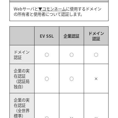
Webサーバと
▼コモンネーム
に使用するドメイン
の所有者と使用者について認証します。
ドメイン
EV SSL
企業認証
認証
ドメイン
○
○
○
認証
企業の実
在認証
○
○
×
（認証局
独自）
企業の実
在認証
（全世界
標準）