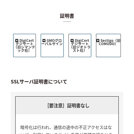
証明書
DigiCert
GMOグロ
DigiCert
Sectigo（旧
デジサート
ーバルサイン
デジサート
COMODO）
（旧シマンテ
（旧ジオトラ
ック社）
スト社）
SSLサーバ証明書について
［要注意］証明書なし
暗号化は行われ、通信の途中の不正アクセスはな