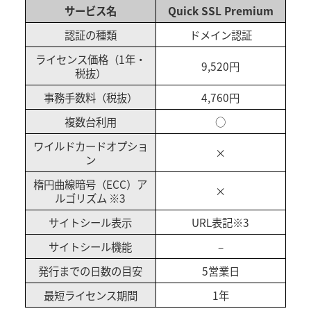
サービス名
Quick SSL Premium
認証の種類
ドメイン認証
ライセンス価格（1年・
9,520円
税抜）
事務手数料（税抜）
4,760円
複数台利用
○
ワイルドカードオプショ
×
ン
楕円曲線暗号（ECC）ア
×
ルゴリズム ※3
サイトシール表示
URL表記※3
サイトシール機能
–
発行までの日数の目安
5営業日
最短ライセンス期間
1年