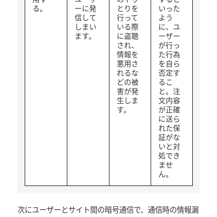
る。
ーに発
とりを
いった
信して
行って
よう
しまい
いる際
に、ユ
ます。
に盗聴
ーザー
され、
が行っ
情報を
た行為
悪用さ
を自ら
れるな
否定す
どの被
るこ
害が発
と。注
生しま
文内容
す。
が正確
に送ら
れた保
証がな
いと対
処でき
ませ
ん。
次にユーザーとサイト間の暗号通信で、通信時の情報漏