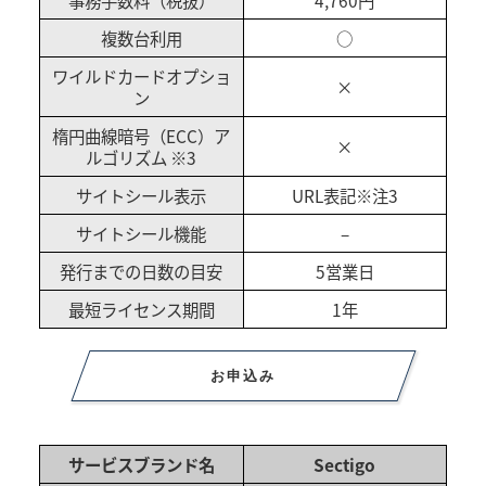
事務手数料（税抜）
4,760円
複数台利用
○
ワイルドカードオプショ
×
ン
楕円曲線暗号（ECC）ア
×
ルゴリズム ※3
サイトシール表示
URL表記※注3
サイトシール機能
–
発行までの日数の目安
5営業日
最短ライセンス期間
1年
お申込み
サービスブランド名
Sectigo