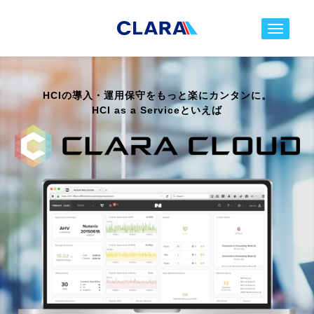
toggle nav
HCIの導入・運用保守をもっと楽にカンタンに。
HCI as a Serviceといえば