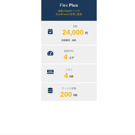
Flex
Plus
複数のWebサイトや
WordPressの管理に最適
月額
24,000
円
初期費用：無料
仮想CPU
4
コア
メモリ
4
GB
ディスク容量
200
GB