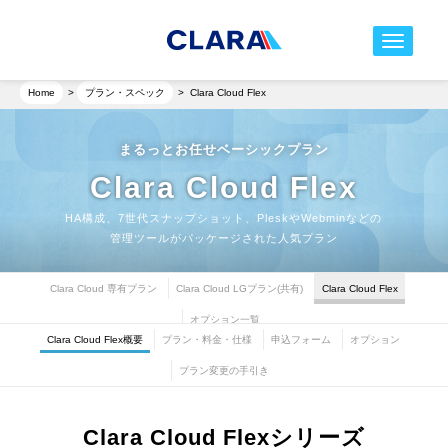
toggle nav
Home
>
プラン・スペック
>
Clara Cloud Flex
まるっとお任せベーシックプラン
Clara Cloud Flex
HA構成、7世代スナップショット、PleskやWebminなどの
管理ツールがパッケージされた人気プラン
Clara Cloud 専有プラン
Clara Cloud LGプラン(共有)
Clara Cloud Flex
オプション一覧
Clara Cloud Flex概要
プラン・料金・仕様
申込フォーム
オプション
プラン変更の手引き
Clara Cloud Flexシリーズ