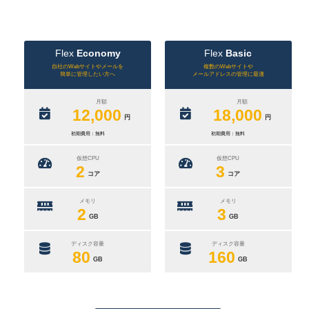
Flex
Economy
Flex
Basic
自社のWebサイトやメールを
複数のWebサイトや
簡単に管理したい方へ
メールアドレスの管理に最適
月額
月額
12,000
18,000
円
円
初期費用：無料
初期費用：無料
仮想CPU
仮想CPU
2
3
コア
コア
メモリ
メモリ
2
3
GB
GB
ディスク容量
ディスク容量
80
160
GB
GB