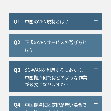
Q1
中国のVPN規制とは？
A
2017年1月22日、中国工業情報化部は「イン
Q2
正規のVPNサービスの選び方と
ターネット接続サービス市場の浄化及び規範
化に関する通知(关于清理规范互联网网络接入
は？
服务市场的通知)」を発表しました。
A
通信事業者のさらなる規範化と情報セキュリ
主に3つ注意点がございます。
ティの管理強化を目的に、違法経営行為の集
Q3
SD-WANを利用するにあたり、
中国政府が認めた事業者が提供しているこ
中取り締まり作業を行うとしています。
中国拠点側ではどのような作業
と
自社でVPN環境を構築している日本企業には
が必要になりますか？
中国政府が発行した正規ライセンスを持っ
さほど影響はありませんが、主な注意点を紹
ている事業者
介いたします。
A
事前に共有するマニュアルに沿って、ルータ
個人向けVPNサービスを利用しないこと
Q4
中国拠点に固定IPが無い場合で
をリモートアクセス可能なPCに接続いただき
個人向けVPNサービスの提供を全面禁止