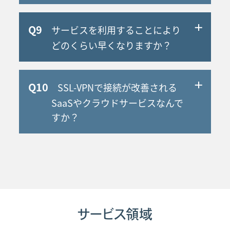
リカ、フランス、オランダ、ロシア、ブラジ
A
ル、カナダ、メキシコ、南アメリカ、etc.、
中国国内においてGmailを含む著名なグルー
様々な地域にGatewayを設けているチャイ
Q9
サービスを利用することにより
プウェアが利用できないケースは多々ありま
ナ・モバイル・インターナショナルの回線を
す。それに対して、VPNを利用することで、
どのくらい早くなりますか？
バックボーンとしてサービスを提供している
Gmailなどの中国規制対象サービスも利用す
ため、中国以外の地域と接続することも可能
A
ることが出来てしまいます。 しかし、そのよ
2021年Pingテスト参考値をご紹介します。
です。
うなVPNサービスが恒久的に使えるとは限り
Q10
SSL-VPNで接続が改善される
通常のインターネットで日中間のPing疎通テ
ません。特に中国国内で大きなイベントが行
ストを実施した場合、最大300msecかかりま
SaaSやクラウドサービスなんで
わる期間中は、VPN通信に対する規制が厳し
したが、ソリューションを利用し60msec以
すか？
く、今まで利用できたものがいきなり接続で
下に改善されております。
きなくなるケースがあります。
A
Zoom・Teams・BOX・Salesforce・
(※北京と日本でPing疎通テストを実施した場合の
詳しくはこちらをご覧ください。
Microsoft Office 365(日本コンテナ)・
参考値です、改善をお約束するものではありません
中国本土から「Google Workspace」にアク
Dropbox・Ctrix・Evernote・SAP・AWS・
のであらかじめご了承ください。)
セスできるのか？
Azure・Slack・ジョブカン・Amazon S3
等（2022年7月現在）
お客様状況や構成により異なりますので、無
サービス領域
その他アクセス可能なSaaSが多数ございま
料で速度改善シミュレーションを実施してお
す。お気軽にお問い合わせください。