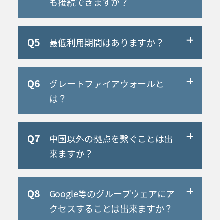
ます。
も接続できますか？
VPNサービスが販売できるのは正規ライセ
リモートアクセスを許可いただければ、ルー
ンス（電信業務経営許可証）を持っている
A
タの設定はCMI社のエンジニアが行います。
利用可能です。ルータをリモート設定する直
事業者のみ
Q5
最低利用期間はありますか？
前のIPをお知らせいただければ、設定可能で
※拠点にIT担当が不在でPCとルータの接続も難し
国際専用回線（IP-VPN）の利用において、
す。
い場合には、現地にスタッフを派遣して全て実施す
適切な事業者が提供するサービスに限定
A
原則1年間です。
ることも可能です。
Q6
グレートファイアウォールと
は？
A
グレートファイアウォールとは、中国国内の
Q7
中国以外の拠点を繋ぐことは出
インターネット通信に対して、接続規制や遮
断を実施する大規模なネット検閲システムで
来ますか？
す。中国の電信条例において、電気通信事業
A
者に対して通信内容の確認が義務付けていま
中国の他、香港、台湾、韓国、シンガポー
す。インターネット網を利用したアクセス
Q8
Google等のグループウェアにア
ル、インド、タイ、インドネシア、オースト
で、これを回避することは出来ません。
ラリア、ドバイ、マレーシア、ドイツ、アメ
クセスすることは出来ますか？