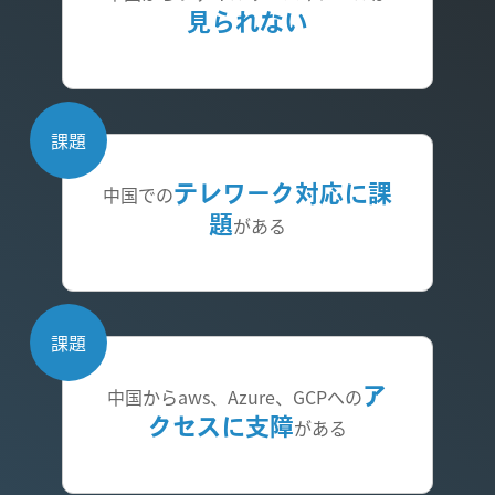
見られない
課題
中国での
テレワーク対応に課
題
がある
課題
中国からaws、Azure、GCPへの
ア
クセスに支障
がある