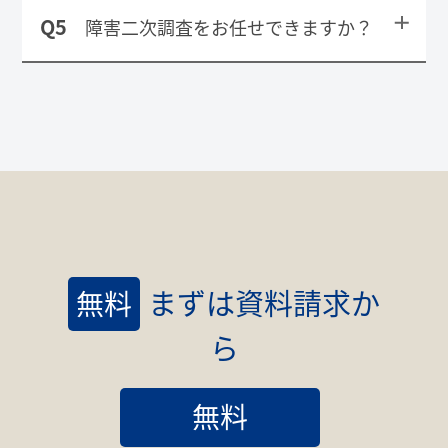
標準監視システムとしてPandoraの閲覧ア
Q5
障害二次調査をお任せできますか？
カウントをご提供しております。お客様側
でも常にサーバの状態を 確認することが可
能です。
A
Premiumプランをご契約いただきますと、
障害二次調査・再発防止の提案などもご相
談可能です。
まずは資料請求か
無料
ら
無料