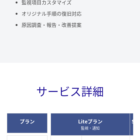
監視項目カスタマイズ
オリジナル手順の復旧対応
原因調査・報告・改善提案
サービス詳細
プラン
Liteプラン
St
監視・通知