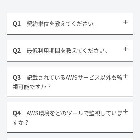
Q1
契約単位を教えてください。
A
AWSのインスタンス単位・サービス単位で
Q2
最低利用期間を教えてください。
のご契約となります。
A
最低利用期間は3ヶ月です。
Q3
記載されているAWSサービス以外も監
視可能ですか？
A
はい、相談可能です。Premiumプランでの
Q4
AWS環境をどのツールで監視していま
ご提供となります。
すか？
A