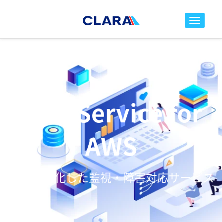
toggle nav
MSP Service for
AWS
AWSに特化した監視・障害対応サービス