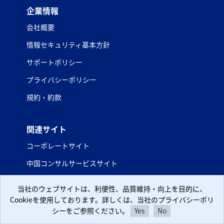
企業情報
会社概要
情報セキュリティ基本方針
サポートポリシー
プライバシーポリシー
規約・約款
関連サイト
コーポレートサイト
中国コンサルサービスサイト
採用情報
当社のウェブサイトは、利便性、品質維持・向上を目的に、
当社のウェブサイトは、利便性、品質維持・向上を目的に、
English
Cookieを使用しております。詳しくは、当社のプライバシーポリ
Cookieを使用しております。詳しくは、当社のプライバシーポリ
シーをご参照ください。
シーをご参照ください。
Yes
Yes
No
No
中文簡体