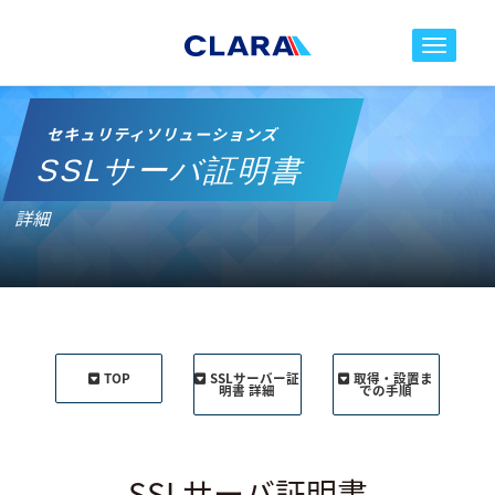
toggle nav
セキュリティソリューションズ
SSLサーバ証明書
詳細
TOP
SSLサーバー証
取得・設置ま
明書 詳細
での手順
SSLサーバ証明書