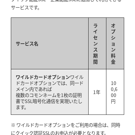
サービスです。
ラ
オ
イ
プ
セ
シ
サービス名
ン
ョ
ス
ン
期
料
間
金
ワイルドカードオプション
ワイル
ドカードオプションでは、同一ド
10
メイン内であれば
0,6
1年
複数のコモンネームを1枚の証明
00
書でSSL暗号化通信を実現いたし
円
ます。
※ ワイルドカードオプションをご利用の場合は、同時
にクイック認証SSLのお申込が必要となります。