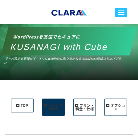
toggle nav
WordPressを高速でセキュアに
KUSANAGI with Cube
サーバ設定を意識せず、すぐにweb制作に取り掛かれるWordPress直結立ち上げプラ
ン
TOP
サービス
プラン・
オプショ
の特徴
料金・仕様
ン