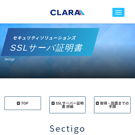
toggle nav
セキュリティソリューションズ
SSLサーバ証明書
Sectigo
TOP
SSLサーバー証明
取得・設置までの
書 詳細
手順
Sectigo