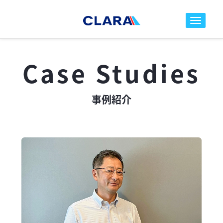
toggle nav
Case Studies
事例紹介