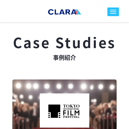
toggle nav
Case Studies
事例紹介