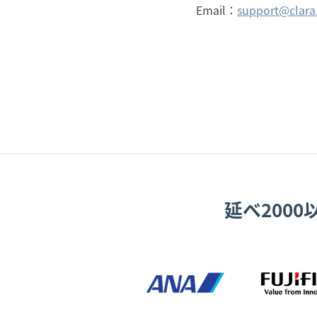
Email：
support@clara.
延べ200