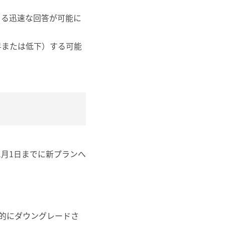
よる迅速な回答が可能に
昇または低下）する可能
7年1月1日までに新プランへ
動的にダウングレードさ