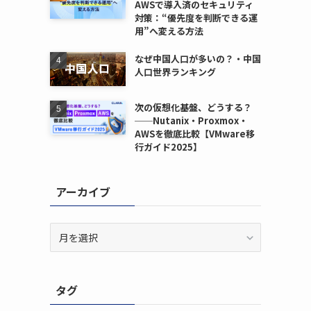
AWSで導入済のセキュリティ
対策：“優先度を判断できる運
用”へ変える方法
なぜ中国人口が多いの？・中国
人口世界ランキング
次の仮想化基盤、どうする？
──Nutanix・Proxmox・
AWSを徹底比較【VMware移
行ガイド2025】
アーカイブ
ア
ー
カ
イ
タグ
ブ