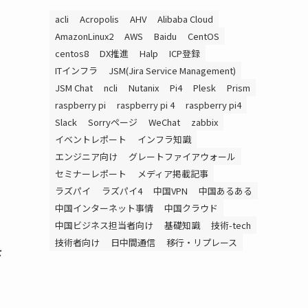
acli
Acropolis
AHV
Alibaba Cloud
AmazonLinux2
AWS
Baidu
CentOS
centos8
DX推進
Halp
ICP登録
ITインフラ
JSM(Jira Service Management)
JSM Chat
ncli
Nutanix
Pi4
Plesk
Prism
raspberry pi
raspberry pi 4
raspberry pi4
Slack
Sorryページ
WeChat
zabbix
イベントレポート
インフラ知識
エンジニア向け
グレートファイアウォール
セミナーレポート
メディア掲載記事
ラズパイ
ラズパイ4
中国VPN
中国あるある
中国インターネット事情
中国クラウド
中国ビジネス担当者向け
基礎知識
技術-tech
技術者向け
日中間通信
移行・リプレース
を