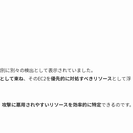
個別に別々の検出として表示されていました。
として束ね
、そのEC2を
優先的に対処すべきリソース
として浮
、
攻撃に悪用されやすいリソースを効率的に特定
できるのです