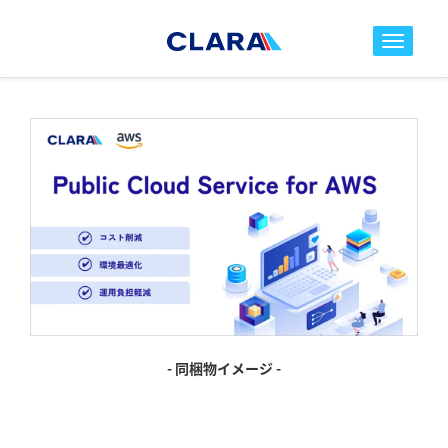
toggle nav
- 同梱物イメージ -