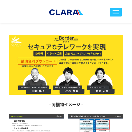
toggle nav
- 同梱物イメージ -