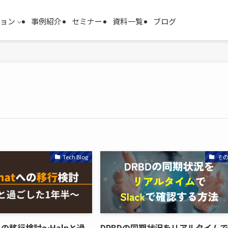
ション
事例紹介
セミナー
資料一覧
ブログ
Tech Blog
そ
tへの移行検討～Halpと過
DRBDの同期状況をリアルタイム