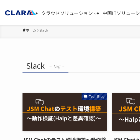
クラウドソリューション
中国ITソリュー
ホーム
Slack
Slack
– tag –
Tech Blog
JSM Chatのテスト環境構築～動作検
JSM Cha