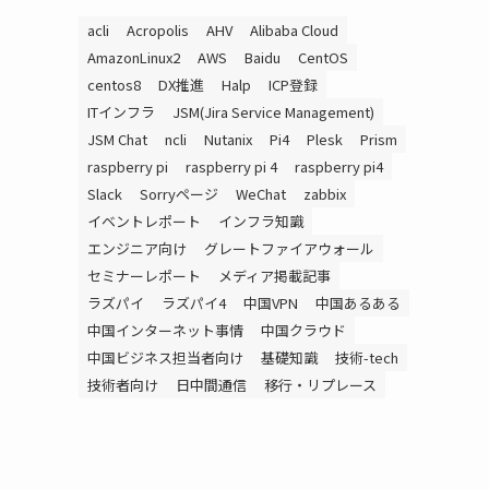
acli
Acropolis
AHV
Alibaba Cloud
AmazonLinux2
AWS
Baidu
CentOS
centos8
DX推進
Halp
ICP登録
ITインフラ
JSM(Jira Service Management)
JSM Chat
ncli
Nutanix
Pi4
Plesk
Prism
raspberry pi
raspberry pi 4
raspberry pi4
Slack
Sorryページ
WeChat
zabbix
イベントレポート
インフラ知識
エンジニア向け
グレートファイアウォール
セミナーレポート
メディア掲載記事
ラズパイ
ラズパイ4
中国VPN
中国あるある
中国インターネット事情
中国クラウド
中国ビジネス担当者向け
基礎知識
技術-tech
技術者向け
日中間通信
移行・リプレース