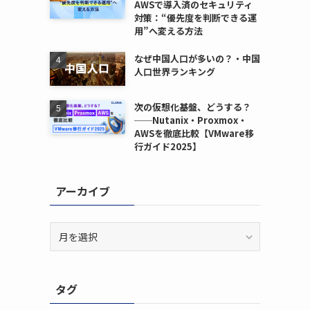
AWSで導入済のセキュリティ
対策：“優先度を判断できる運
用”へ変える方法
なぜ中国人口が多いの？・中国
人口世界ランキング
次の仮想化基盤、どうする？
──Nutanix・Proxmox・
AWSを徹底比較【VMware移
行ガイド2025】
アーカイブ
ア
ー
カ
イ
タグ
ブ