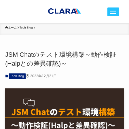
t
o
g
ホーム
Tech Blog
g
l
e
JSM Chatのテスト環境構築～動作検証
n
(Halpとの差異確認)～
a
v
2022年12月21日
Tech Blog
i
g
a
t
i
o
n