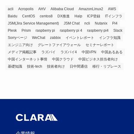
acli
Acropolis
AHV
Alibaba Cloud
AmazonLinux2
AWS
Baidu
CentOS
centos8
DX推進
Halp
ICP登録
ITインフラ
JSM(Jira Service Management)
JSM Chat
ncli
Nutanix
Pi4
Plesk
Prism
raspberry pi
raspberry pi 4
raspberry pi4
Slack
Sorryページ
WeChat
zabbix
イベントレポート
インフラ知識
エンジニア向け
グレートファイアウォール
セミナーレポート
メディア掲載記事
ラズパイ
ラズパイ4
中国VPN
中国あるある
中国インターネット事情
中国クラウド
中国ビジネス担当者向け
基礎知識
技術-tech
技術者向け
日中間通信
移行・リプレース
企業情報