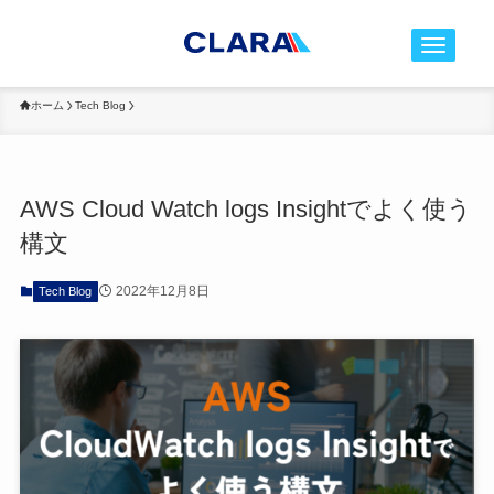
t
o
g
ホーム
Tech Blog
g
l
e
AWS Cloud Watch logs Insightでよく使う
n
構文
a
v
2022年12月8日
Tech Blog
i
g
a
t
i
o
n