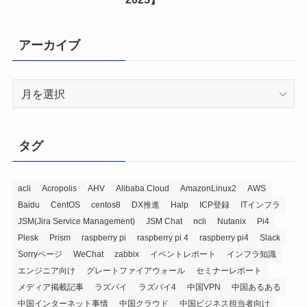
アーカイブ
ア
ー
カ
イ
タグ
ブ
acli
Acropolis
AHV
Alibaba Cloud
AmazonLinux2
AWS
Baidu
CentOS
centos8
DX推進
Halp
ICP登録
ITインフラ
JSM(Jira Service Management)
JSM Chat
ncli
Nutanix
Pi4
Plesk
Prism
raspberry pi
raspberry pi 4
raspberry pi4
Slack
Sorryページ
WeChat
zabbix
イベントレポート
インフラ知識
エンジニア向け
グレートファイアウォール
セミナーレポート
メディア掲載記事
ラズパイ
ラズパイ4
中国VPN
中国あるある
中国インターネット事情
中国クラウド
中国ビジネス担当者向け