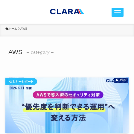
t
o
g
ホーム
AWS
g
l
e
AWS
– category –
n
a
v
i
AWS
g
a
t
i
o
n