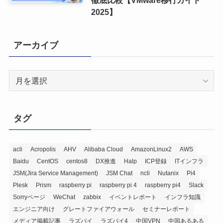
2025】
アーカイブ
ア
ー
カ
イ
タグ
ブ
acli
Acropolis
AHV
Alibaba Cloud
AmazonLinux2
AWS
Baidu
CentOS
centos8
DX推進
Halp
ICP登録
ITインフラ
JSM(Jira Service Management)
JSM Chat
ncli
Nutanix
Pi4
Plesk
Prism
raspberry pi
raspberry pi 4
raspberry pi4
Slack
Sorryページ
WeChat
zabbix
イベントレポート
インフラ知識
エンジニア向け
グレートファイアウォール
セミナーレポート
メディア掲載記事
ラズパイ
ラズパイ4
中国VPN
中国あるある