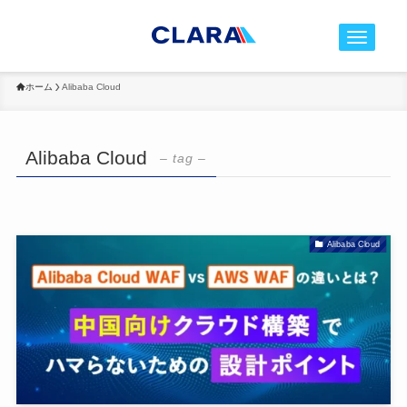
t
o
g
ホーム
Alibaba Cloud
g
l
e
Alibaba Cloud
– tag –
n
a
v
i
Alibaba Cloud
g
a
t
i
o
n