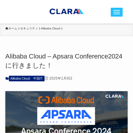
t
o
g
ホーム
セキュリティ
Alibaba Cloud
g
l
e
Alibaba Cloud – Apsara Conference2024
n
に行きました！
a
v
2025年1月9日
Alibaba Cloud
中国IT
i
g
a
t
i
o
n