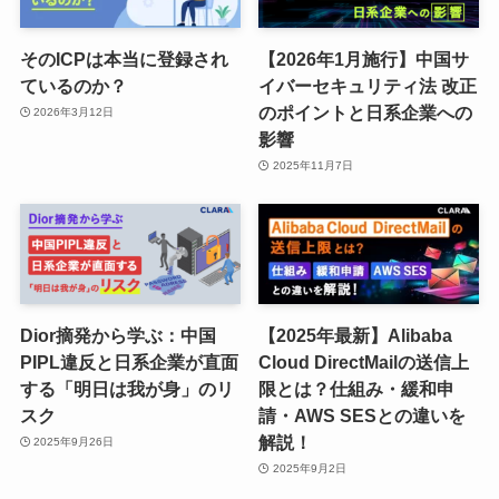
そのICPは本当に登録され
【2026年1月施行】中国サ
ているのか？
イバーセキュリティ法 改正
のポイントと日系企業への
2026年3月12日
影響
2025年11月7日
Dior摘発から学ぶ：中国
【2025年最新】Alibaba
PIPL違反と日系企業が直面
Cloud DirectMailの送信上
する「明日は我が身」のリ
限とは？仕組み・緩和申
スク
請・AWS SESとの違いを
解説！
2025年9月26日
2025年9月2日