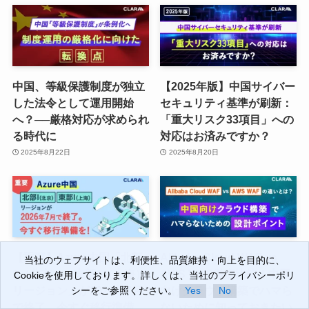
中国、等級保護制度が独立
【2025年版】中国サイバー
した法令として運用開始
セキュリティ基準が刷新：
へ？──厳格対応が求められ
「重大リスク33項目」への
る時代に
対応はお済みですか？
2025年8月22日
2025年8月20日
【重要】Azure中国「北部
Alibaba Cloud WAF vs
当社のウェブサイトは、利便性、品質維持・向上を目的に、
当社のウェブサイトは、利便性、品質維持・向上を目的に、
1（北京）／東部1（上海）
AWS WAF徹底比較！中国
Cookieを使用しております。詳しくは、当社のプライバシーポリ
Cookieを使用しております。詳しくは、当社のプライバシーポリ
リージョン」が2026年7月
向けクラウド構築でハマら
シーをご参照ください。
シーをご参照ください。
Yes
Yes
No
No
で終了。今すぐ移行準備
ないために知っておきたい