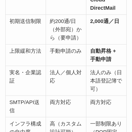
DirectMail
初期送信制限
約200通/日
2,000通／日
（外部宛）か
ら（要申請）
上限緩和方法
手動申請のみ
自動昇格 +
手動申請
実名・企業認
法人／個人対
法人のみ（日
証
応
本語登記簿で
可）
SMTP/API送
両方対応
両方対応
信
インフラ構成
高（カスタム
一部制限あり