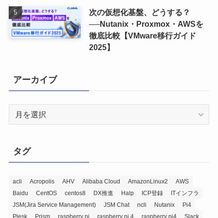
次の仮想化基盤、どうする？
──Nutanix・Proxmox・AWSを
徹底比較【VMware移行ガイド
2025】
アーカイブ
ア
ー
カ
イ
タグ
ブ
acli
Acropolis
AHV
Alibaba Cloud
AmazonLinux2
AWS
Baidu
CentOS
centos8
DX推進
Halp
ICP登録
ITインフラ
JSM(Jira Service Management)
JSM Chat
ncli
Nutanix
Pi4
Plesk
Prism
raspberry pi
raspberry pi 4
raspberry pi4
Slack