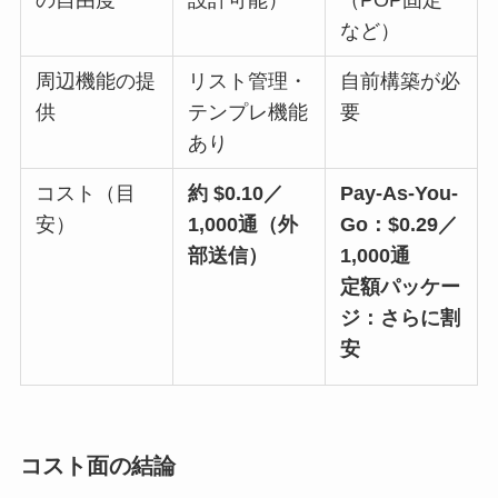
の自由度
設計可能）
（POP固定
など）
周辺機能の提
リスト管理・
自前構築が必
供
テンプレ機能
要
あり
コスト（目
約 $0.10／
Pay‑As‑You‑
安）
1,000通（外
Go：$0.29／
部送信）
1,000通
定額パッケー
ジ：さらに割
安
コスト面の結論