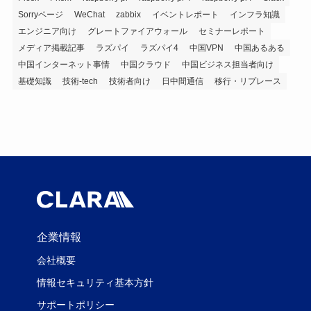
Sorryページ
WeChat
zabbix
イベントレポート
インフラ知識
エンジニア向け
グレートファイアウォール
セミナーレポート
メディア掲載記事
ラズパイ
ラズパイ4
中国VPN
中国あるある
中国インターネット事情
中国クラウド
中国ビジネス担当者向け
基礎知識
技術-tech
技術者向け
日中間通信
移行・リプレース
企業情報
会社概要
情報セキュリティ基本方針
サポートポリシー