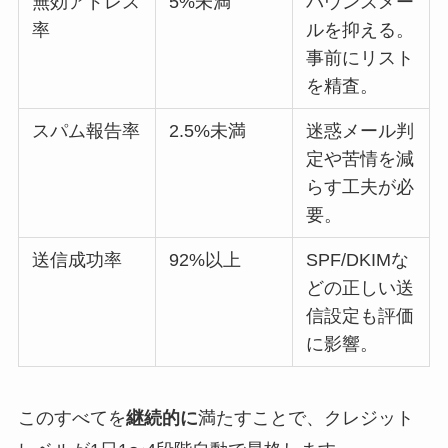
無効アドレス
5%未満
バウンスメー
率
ルを抑える。
事前にリスト
を精査。
スパム報告率
2.5%未満
迷惑メール判
定や苦情を減
らす工夫が必
要。
送信成功率
92%以上
SPF/DKIMな
どの正しい送
信設定も評価
に影響。
このすべてを
継続的に
満たすことで、クレジット