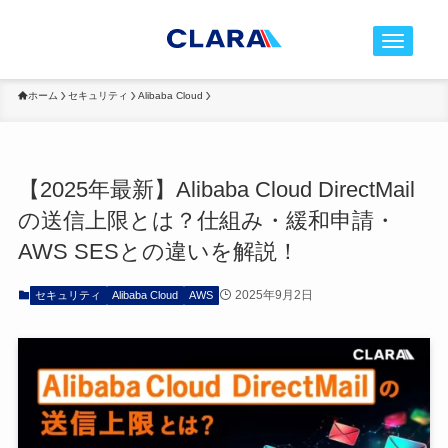
t
o
g
ホーム
セキュリティ
Alibaba Cloud
g
l
e
【2025年最新】Alibaba Cloud DirectMail
n
の送信上限とは？仕組み・緩和申請・
a
v
AWS SESとの違いを解説！
i
g
2025年9月2日
セキュリティ
Alibaba Cloud
AWS
a
t
i
o
n