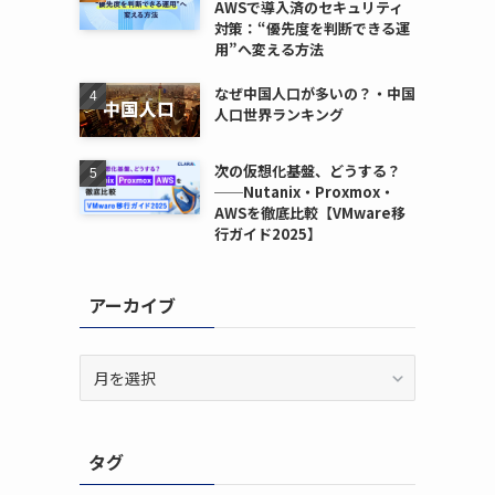
AWSで導入済のセキュリティ
対策：“優先度を判断できる運
用”へ変える方法
なぜ中国人口が多いの？・中国
人口世界ランキング
次の仮想化基盤、どうする？
──Nutanix・Proxmox・
AWSを徹底比較【VMware移
行ガイド2025】
アーカイブ
ア
ー
カ
イ
タグ
ブ