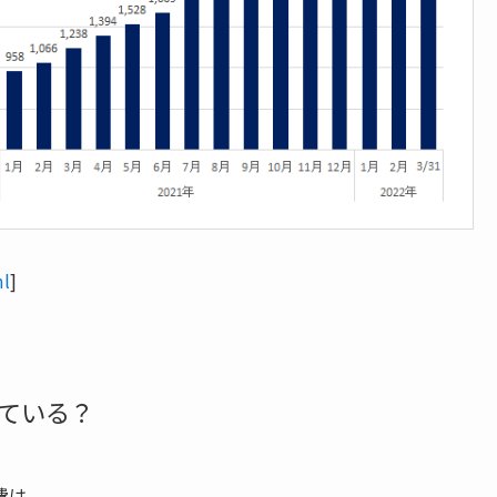
ml
]
ている？
費は