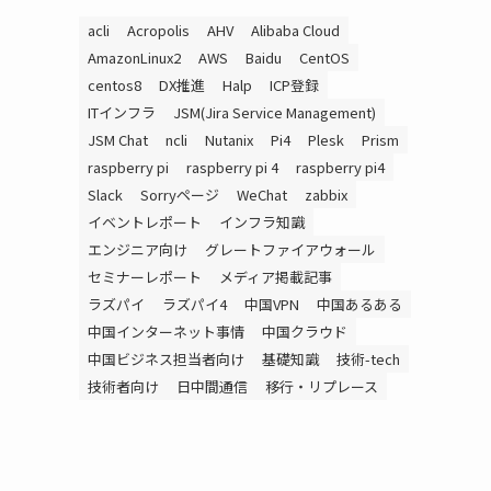
acli
Acropolis
AHV
Alibaba Cloud
AmazonLinux2
AWS
Baidu
CentOS
centos8
DX推進
Halp
ICP登録
ITインフラ
JSM(Jira Service Management)
JSM Chat
ncli
Nutanix
Pi4
Plesk
Prism
raspberry pi
raspberry pi 4
raspberry pi4
Slack
Sorryページ
WeChat
zabbix
イベントレポート
インフラ知識
エンジニア向け
グレートファイアウォール
セミナーレポート
メディア掲載記事
ラズパイ
ラズパイ4
中国VPN
中国あるある
中国インターネット事情
中国クラウド
中国ビジネス担当者向け
基礎知識
技術-tech
技術者向け
日中間通信
移行・リプレース