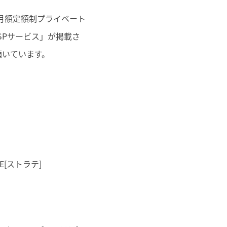
スの月額定額制プライベート
SPサービス」が掲載さ
頂いています。
TE[ストラテ]