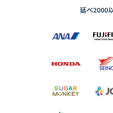
延べ200