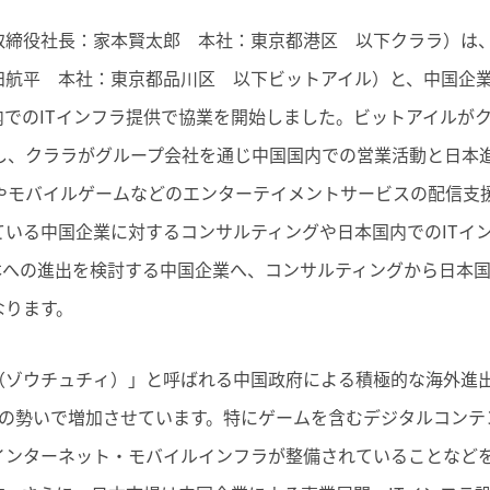
取締役社長：家本賢太郎 本社：東京都港区 以下クララ）は
田航平 本社：東京都品川区 以下ビットアイル）と、中国企
内でのITインフラ提供で協業を開始しました。ビットアイルが
供し、クララがグループ会社を通じ中国国内での営業活動と日本
Cやモバイルゲームなどのエンターテイメントサービスの配信支
ている中国企業に対するコンサルティングや日本国内でのITイ
本への進出を検討する中国企業へ、コンサルティングから日本国
なります。
（ゾウチュチィ）」と呼ばれる中国政府による積極的な海外進
上の勢いで増加させています。特にゲームを含むデジタルコンテ
インターネット・モバイルインフラが整備されていることなど