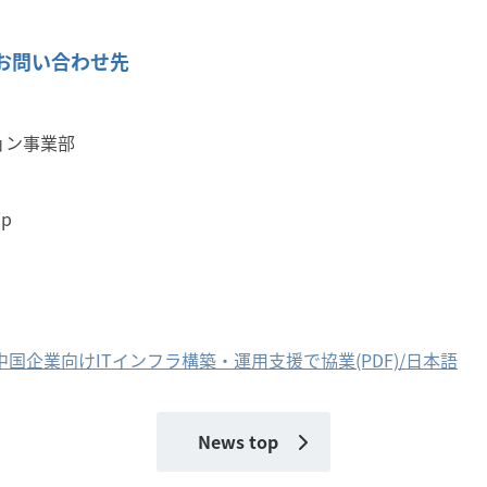
お問い合わせ先
ョン事業部
jp
国企業向けITインフラ構築・運用支援で協業(PDF)/日本語
News top