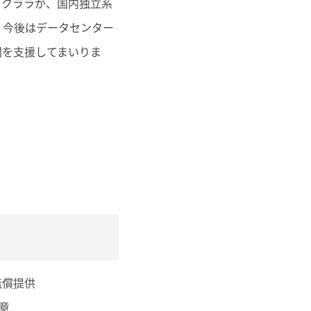
るクララが、国内独立系
、今後はデータセンター
開を支援してまいりま
】
無償提供
意