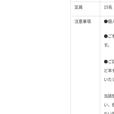
定員
15名
注意事項
●個
●ご
す。
●ご
ど本
いた
当該
い、
ない