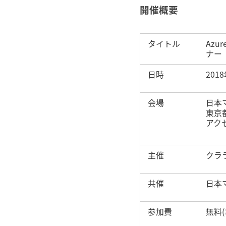
開催概要
タイトル
Az
ナー
日時
201
会場
日本
東京
アク
主催
クラ
共催
日本
参加費
無料