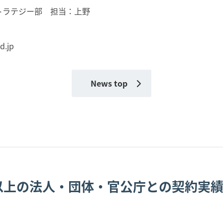
トラテジー部 担当：上野
d.jp
News top
0以上の法人・団体・官公庁との契約実