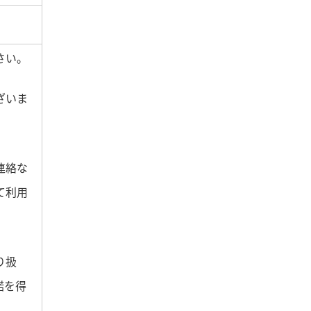
さい。
ざいま
連絡な
て利用
り扱
諾を得