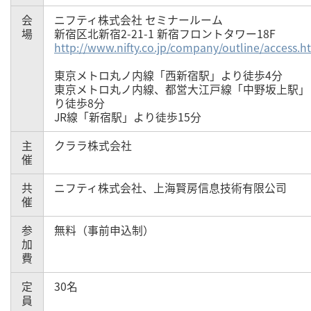
会
ニフティ株式会社 セミナールーム
場
新宿区北新宿2-21-1 新宿フロントタワー18F
http://www.nifty.co.jp/company/outline/access.h
東京メトロ丸ノ内線「西新宿駅」より徒歩4分
東京メトロ丸ノ内線、都営大江戸線「中野坂上駅」
り徒歩8分
JR線「新宿駅」より徒歩15分
主
クララ株式会社
催
共
ニフティ株式会社、上海賢房信息技術有限公司
催
参
無料（事前申込制）
加
費
定
30名
員