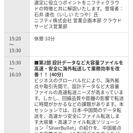
選定に役立つポイントをニフティクラウ
ドの特徴と共に解説いたします。登壇者：
石井 達也（いしい たつや）氏
ニフティ株式会社 営業企画本部 クラウド
サービス営業部
15:20
休憩 10分
～
15:30
15:30
■第2部 設計データなど大容量ファイルを
～
高速・安全に海外転送して業務効率を改
16:10
善！！ (40分)
ビジネスのグローバル化により、海外拠
点や取引先間で、設計データなど大容量
ファイルの高速転送ニーズが高まっていま
す。しかし、回線品質や距離の影響で転送
に時間がかかるなどの課題があります。本
セッションでは、日本-中国間のデータ転
送を、高速かつ安全にファイル転送しま
す大容量・高速ファイル転送ソリューシ
ョン「SilverBullet」の紹介を、中国拠点