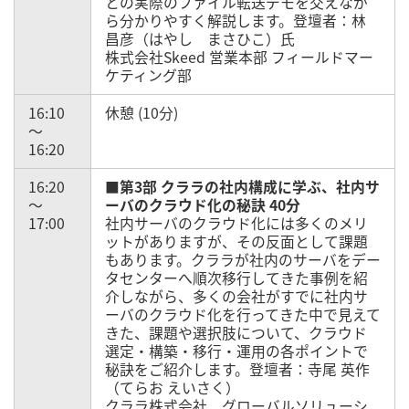
との実際のファイル転送デモを交えなが
ら分かりやすく解説します。登壇者：林
昌彦（はやし まさひこ）氏
株式会社Skeed 営業本部 フィールドマー
ケティング部
16:10
休憩 (10分)
～
16:20
16:20
■第3部 クララの社内構成に学ぶ、社内サ
～
ーバのクラウド化の秘訣 40分
17:00
社内サーバのクラウド化には多くのメリ
ットがありますが、その反面として課題
もあります。クララが社内のサーバをデー
タセンターへ順次移行してきた事例を紹
介しながら、多くの会社がすでに社内サ
ーバのクラウド化を行ってきた中で見えて
きた、課題や選択肢について、クラウド
選定・構築・移行・運用の各ポイントで
秘訣をご紹介します。登壇者：寺尾 英作
（てらお えいさく）
クララ株式会社 グローバルソリューシ