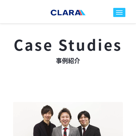
toggle nav
Case Studies
事例紹介