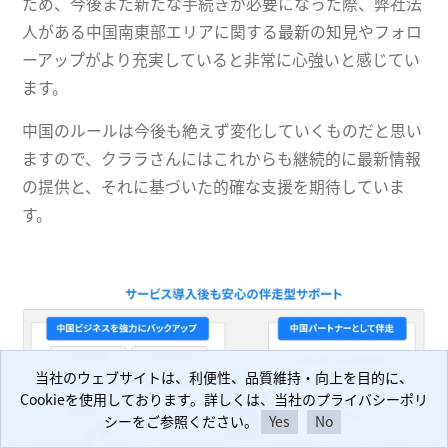
ため、今後また新たな手続きが必要になった際、弊社法
人がある中国南東部エリアに関する最新の知見やフォロ
ーアップがより充実していると非常に心強いと感じてい
ます。
中国のルールは今後も絶えず変化していくものだと思い
ますので、クララさんにはこれからも継続的に最新情報
の提供と、それに基づいた的確な支援を期待していま
す。
当社のウェブサイトは、利便性、品質維持・向上を目的に、
当社のウェブサイトは、利便性、品質維持・向上を目的に、
Cookieを使用しております。詳しくは、当社のプライバシーポリ
Cookieを使用しております。詳しくは、当社のプライバシーポリ
シーをご参照ください。
シーをご参照ください。
Yes
Yes
No
No