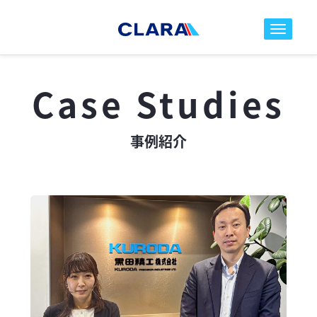
toggle nav
Case Studies
事例紹介