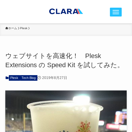
t
o
g
ホーム
Plesk
g
l
e
ウェブサイトを高速化！ Plesk
n
Extensions の Speed Kit を試してみた。
a
v
2019年8月27日
Plesk
Tech Blog
i
g
a
t
i
o
n