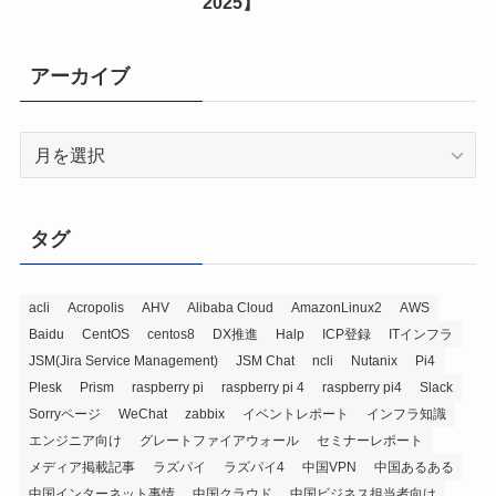
2025】
アーカイブ
ア
ー
カ
イ
タグ
ブ
acli
Acropolis
AHV
Alibaba Cloud
AmazonLinux2
AWS
Baidu
CentOS
centos8
DX推進
Halp
ICP登録
ITインフラ
JSM(Jira Service Management)
JSM Chat
ncli
Nutanix
Pi4
Plesk
Prism
raspberry pi
raspberry pi 4
raspberry pi4
Slack
Sorryページ
WeChat
zabbix
イベントレポート
インフラ知識
エンジニア向け
グレートファイアウォール
セミナーレポート
メディア掲載記事
ラズパイ
ラズパイ4
中国VPN
中国あるある
中国インターネット事情
中国クラウド
中国ビジネス担当者向け