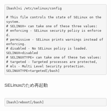
[bash]vi /etc/selinux/config

# This file controls the state of SELinux on the 
system.

# SELINUX= can take one of these three values:

# enforcing - SELinux security policy is enforce
d.

# permissive - SELinux prints warnings instead of 
enforcing.

# disabled - No SELinux policy is loaded.

SELINUX=disabled

# SELINUXTYPE= can take one of these two values:

# targeted - Targeted processes are protected,

# mls - Multi Level Security protection.

SELINUXTYPE=targeted[/bash]
SELinuxのため再起動
[bash]reboot[/bash]