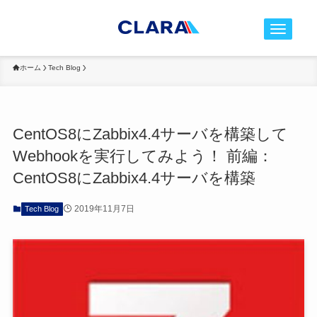
t
o
g
ホーム
Tech Blog
g
l
e
CentOS8にZabbix4.4サーバを構築して
n
Webhookを実行してみよう！ 前編：
a
v
CentOS8にZabbix4.4サーバを構築
i
g
2019年11月7日
Tech Blog
a
t
i
o
n