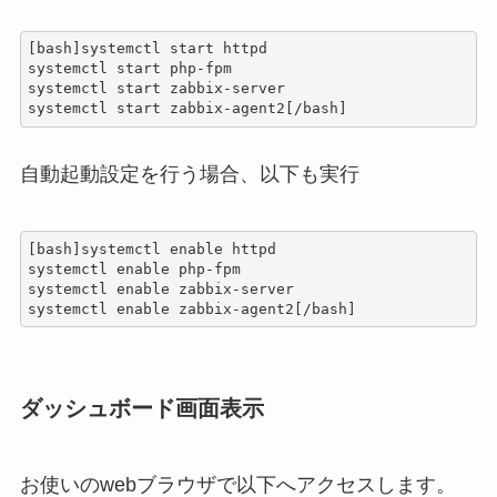
[bash]systemctl start httpd

systemctl start php-fpm

systemctl start zabbix-server

systemctl start zabbix-agent2[/bash]
自動起動設定を行う場合、以下も実行
[bash]systemctl enable httpd

systemctl enable php-fpm

systemctl enable zabbix-server

systemctl enable zabbix-agent2[/bash]
ダッシュボード画面表示
お使いのwebブラウザで以下へアクセスします。