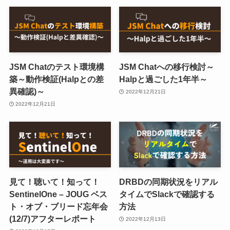
JSM Chatのテスト環境構
JSM Chatへの移行検討～
築～動作検証(Halpとの差
Halpと過ごした1年半～
異確認)～
2022年12月21日
2022年12月21日
見て！聴いて！知って！
DRBDの同期状況をリアル
SentinelOne – JOUG ベス
タイムでSlackで確認する
ト・オブ・ブリード忘年会
方法
(12/7)アフターレポート
2022年12月13日