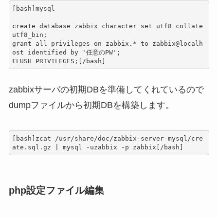
[bash]mysql

create database zabbix character set utf8 collate 
utf8_bin;

grant all privileges on zabbix.* to zabbix@localh
ost identified by '任意のPW';

FLUSH PRIVILEGES;[/bash]
zabbixサーバの初期DBを準備してくれているので
dumpファイルから初期DBを構築します。
[bash]zcat /usr/share/doc/zabbix-server-mysql/cre
ate.sql.gz | mysql -uzabbix -p zabbix[/bash]
php設定ファイル編集