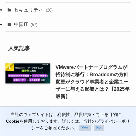
セキュリティ
(26)
中国IT
(57)
人気記事
VMwareパートナープログラムが
招待制に移行：Broadcomの方針
変更がクラウド事業者と企業ユー
ザーに与える影響とは？【2025年
最新】
【2026年1月施行】中国サイバー
当社のウェブサイトは、利便性、品質維持・向上を目的に、
当社のウェブサイトは、利便性、品質維持・向上を目的に、
セキュリティ法 改正のポイントと
Cookieを使用しております。詳しくは、当社のプライバシーポリ
Cookieを使用しております。詳しくは、当社のプライバシーポリ
日系企業への影響
シーをご参照ください。
シーをご参照ください。
Yes
Yes
No
No