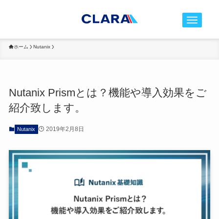
t
o
g
ホーム
Nutanix
g
l
e
Nutanix Prismとは？機能や導入効果をご
n
紹介致します。
a
v
2019年2月8日
Nutanix
i
g
a
t
i
o
n