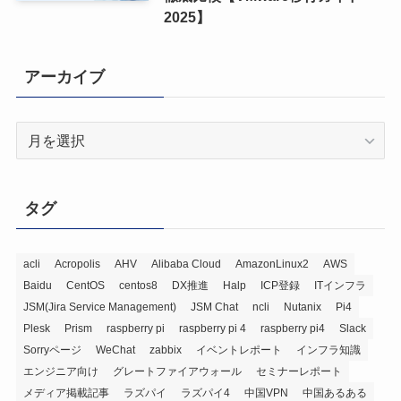
2025】
アーカイブ
ア
ー
カ
イ
タグ
ブ
acli
Acropolis
AHV
Alibaba Cloud
AmazonLinux2
AWS
Baidu
CentOS
centos8
DX推進
Halp
ICP登録
ITインフラ
JSM(Jira Service Management)
JSM Chat
ncli
Nutanix
Pi4
Plesk
Prism
raspberry pi
raspberry pi 4
raspberry pi4
Slack
Sorryページ
WeChat
zabbix
イベントレポート
インフラ知識
エンジニア向け
グレートファイアウォール
セミナーレポート
メディア掲載記事
ラズパイ
ラズパイ4
中国VPN
中国あるある