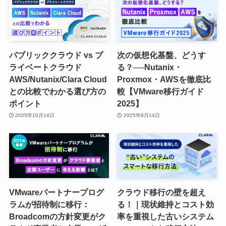
パブリッククラウド vs プ
次の仮想化基盤、どうす
ライベートクラウド
る？──Nutanix・
AWS/Nutanix/Clara Cloud
Proxmox・AWSを徹底比
との比較でわかる選び方の
較【VMware移行ガイド
ポイント
2025】
2025年10月14日
2025年8月14日
VMwareパートナープログ
クラウド移行の壁を超え
ラムが招待制に移行：
る！｜現状維持とコスト効
Broadcomの方針変更がク
率を重視した古いシステム