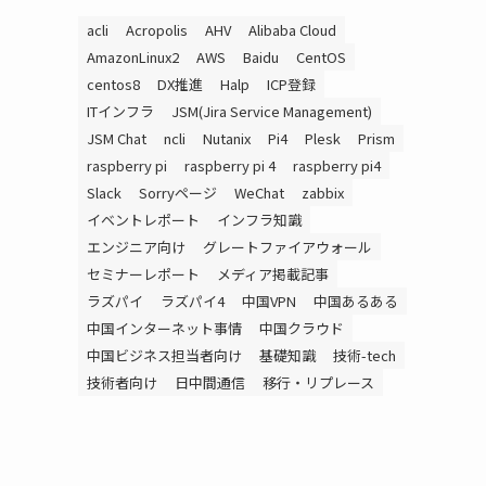
acli
Acropolis
AHV
Alibaba Cloud
AmazonLinux2
AWS
Baidu
CentOS
centos8
DX推進
Halp
ICP登録
ITインフラ
JSM(Jira Service Management)
JSM Chat
ncli
Nutanix
Pi4
Plesk
Prism
raspberry pi
raspberry pi 4
raspberry pi4
Slack
Sorryページ
WeChat
zabbix
イベントレポート
インフラ知識
エンジニア向け
グレートファイアウォール
セミナーレポート
メディア掲載記事
ラズパイ
ラズパイ4
中国VPN
中国あるある
中国インターネット事情
中国クラウド
中国ビジネス担当者向け
基礎知識
技術-tech
技術者向け
日中間通信
移行・リプレース