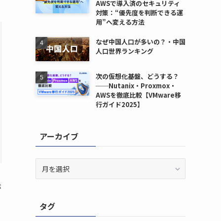
AWSで導入済のセキュリティ
対策：“優先度を判断できる運
用”へ変える方法
なぜ中国人口が多いの？・中国
人口世界ランキング
次の仮想化基盤、どうする？
──Nutanix・Proxmox・
AWSを徹底比較【VMware移
行ガイド2025】
アーカイブ
ア
ー
カ
が
イ
タグ
ブ