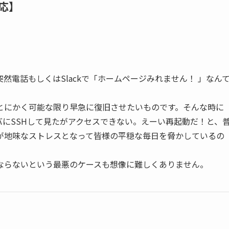
応】
電話もしくはSlackで「ホームページみれません！ 」なん
とにかく可能な限り早急に復旧させたいものです。そんな時に
バにSSHして見たがアクセスできない。えーい再起動だ！と、
が地味なストレスとなって皆様の平穏な毎日を脅かしているの
ならないという最悪のケースも想像に難しくありません。