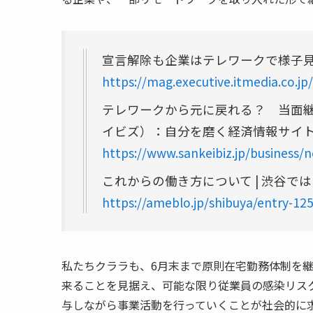
宣言解除も企業はテレワークで様子見 段
https://mag.executive.itmedia.co.jp
テレワークから元に戻れる？ 当面継続多
イビズ）：自分を磨く経済情報サイ
https://www.sankeibiz.jp/busines
これからの働き方について | 渋谷で
https://ameblo.jp/shibuya/entry-1
私たちクララも、6月末まで原則在宅勤務体制を継
来ることを見据え、可能な限り従業員の感染リス
与しながら事業活動を行っていくことが社会的に