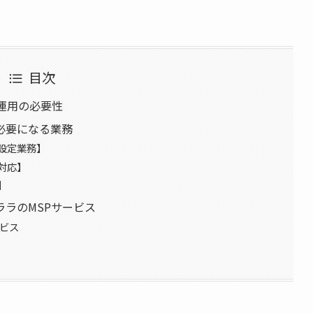
目次
ラ運用の必要性
必要になる業務
設定業務】
対応】
】
ララのMSPサービス
ービス