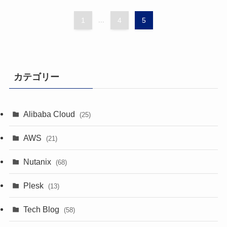
1
...
4
5
カテゴリー
Alibaba Cloud
(25)
AWS
(21)
Nutanix
(68)
Plesk
(13)
Tech Blog
(58)