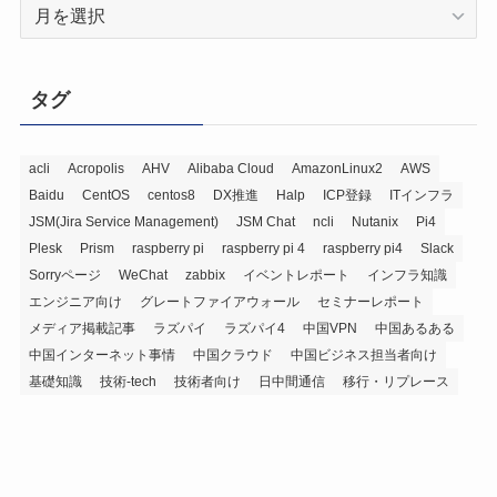
ア
ー
カ
イ
タグ
ブ
acli
Acropolis
AHV
Alibaba Cloud
AmazonLinux2
AWS
Baidu
CentOS
centos8
DX推進
Halp
ICP登録
ITインフラ
JSM(Jira Service Management)
JSM Chat
ncli
Nutanix
Pi4
Plesk
Prism
raspberry pi
raspberry pi 4
raspberry pi4
Slack
Sorryページ
WeChat
zabbix
イベントレポート
インフラ知識
エンジニア向け
グレートファイアウォール
セミナーレポート
メディア掲載記事
ラズパイ
ラズパイ4
中国VPN
中国あるある
中国インターネット事情
中国クラウド
中国ビジネス担当者向け
基礎知識
技術-tech
技術者向け
日中間通信
移行・リプレース