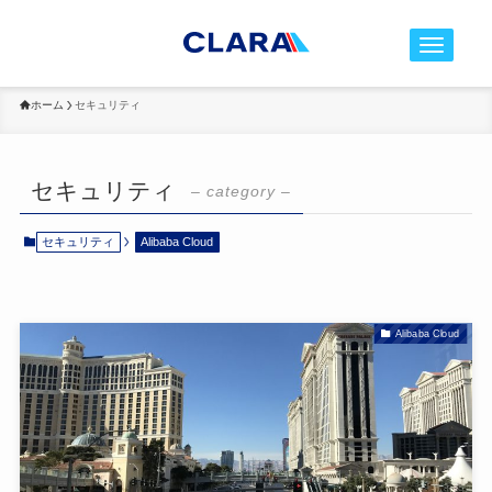
t
o
g
ホーム
セキュリティ
g
l
e
セキュリティ
– category –
n
a
セキュリティ
Alibaba Cloud
v
i
g
Alibaba Cloud
a
t
i
o
n