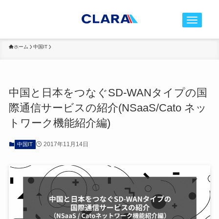
t
o
g
ホーム
中国IT
g
l
e
中国と日本をつなぐSD-WANタイプの国
n
際通信サービスの紹介(NSaaS/Cato ネッ
a
v
トワーク機能紹介編)
i
g
2017年11月14日
中国IT
a
t
i
o
n