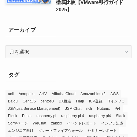
徹底比較【VMware移行ガイド
2025】
アーカイブ
ア
ー
カ
イ
タグ
ブ
acli
Acropolis
AHV
Alibaba Cloud
AmazonLinux2
AWS
Baidu
CentOS
centos8
DX推進
Halp
ICP登録
ITインフラ
JSM(Jira Service Management)
JSM Chat
ncli
Nutanix
Pi4
Plesk
Prism
raspberry pi
raspberry pi 4
raspberry pi4
Slack
Sorryページ
WeChat
zabbix
イベントレポート
インフラ知識
エンジニア向け
グレートファイアウォール
セミナーレポート