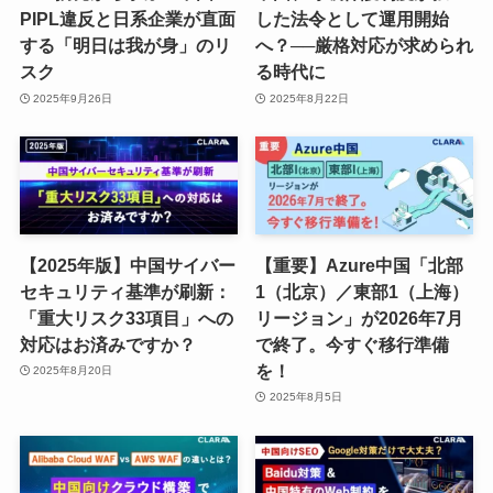
PIPL違反と日系企業が直面
した法令として運用開始
する「明日は我が身」のリ
へ？──厳格対応が求められ
スク
る時代に
2025年9月26日
2025年8月22日
【2025年版】中国サイバー
【重要】Azure中国「北部
セキュリティ基準が刷新：
1（北京）／東部1（上海）
「重大リスク33項目」への
リージョン」が2026年7月
対応はお済みですか？
で終了。今すぐ移行準備
を！
2025年8月20日
2025年8月5日