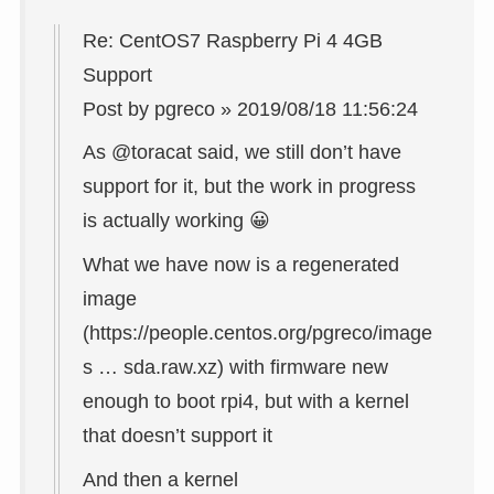
Re: CentOS7 Raspberry Pi 4 4GB
Support
Post by pgreco » 2019/08/18 11:56:24
As @toracat said, we still don’t have
support for it, but the work in progress
is actually working 😀
What we have now is a regenerated
image
(https://people.centos.org/pgreco/image
s … sda.raw.xz) with firmware new
enough to boot rpi4, but with a kernel
that doesn’t support it
And then a kernel