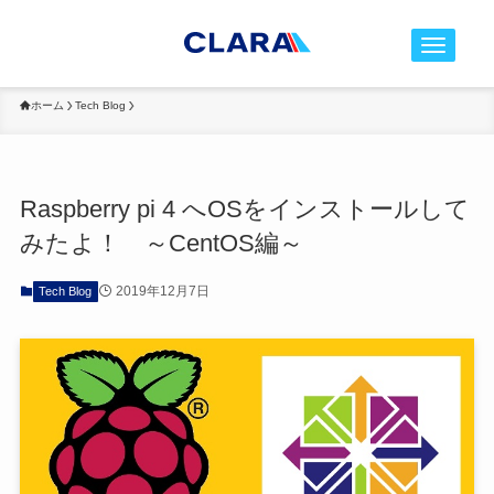
t
o
g
ホーム
Tech Blog
g
l
e
Raspberry pi 4 へOSをインストールして
n
みたよ！ ～CentOS編～
a
v
2019年12月7日
Tech Blog
i
g
a
t
i
o
n