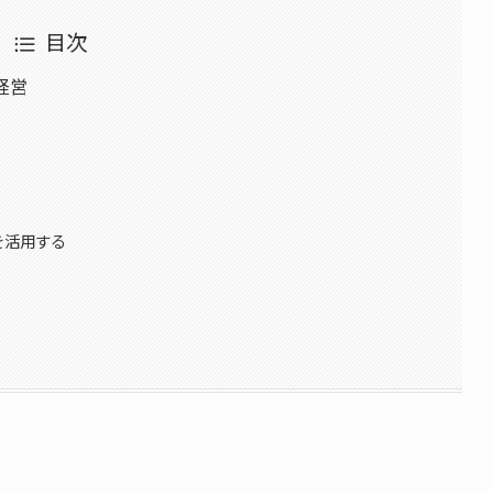
目次
経営
を活用する