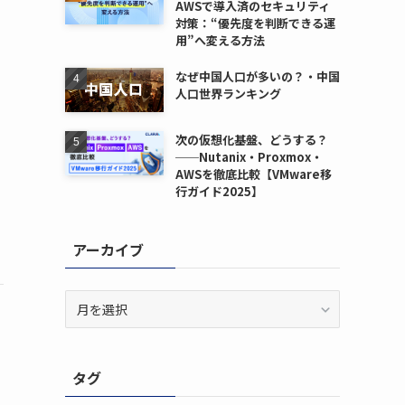
AWSで導入済のセキュリティ
対策：“優先度を判断できる運
用”へ変える方法
なぜ中国人口が多いの？・中国
人口世界ランキング
次の仮想化基盤、どうする？
──Nutanix・Proxmox・
AWSを徹底比較【VMware移
行ガイド2025】
アーカイブ
ア
ー
カ
イ
タグ
ブ