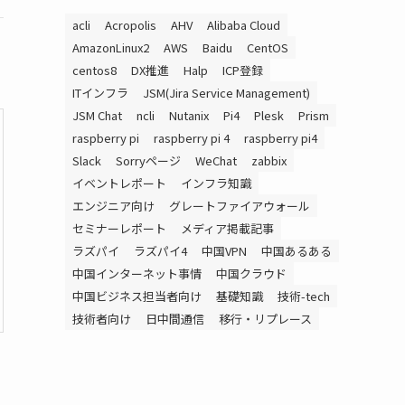
acli
Acropolis
AHV
Alibaba Cloud
AmazonLinux2
AWS
Baidu
CentOS
centos8
DX推進
Halp
ICP登録
ITインフラ
JSM(Jira Service Management)
JSM Chat
ncli
Nutanix
Pi4
Plesk
Prism
raspberry pi
raspberry pi 4
raspberry pi4
Slack
Sorryページ
WeChat
zabbix
イベントレポート
インフラ知識
エンジニア向け
グレートファイアウォール
セミナーレポート
メディア掲載記事
ラズパイ
ラズパイ4
中国VPN
中国あるある
中国インターネット事情
中国クラウド
中国ビジネス担当者向け
基礎知識
技術-tech
技術者向け
日中間通信
移行・リプレース