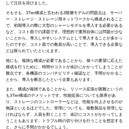
して注目を浴びました。
そもそも、3Tier構成と言われる3階層モデルの問題点は、サーバ
ー・ストレージ・ストレージ用ネットワークから構成されること
で、初期導入の際に大型のシャーシモデルを導入する必要がある
など、コスト面での課題です。理想的で運用自体には問題が少な
いことから、導入しやすいシステムとして導入することが多かっ
たのですが、コスト面での敷居が高いことで、導入できる企業な
どは限られていたといえます。
他にも、複雑な構成が必要であることから、個々の要望に応えた
構成を行うために、時間やコストが余計にかかってしまうことが
難点です。各機器のコンパチビリティ確認など、手間がかかるこ
とから、導入を断念したという企業もあります。
また、構成が複雑であることから、リソース拡張が困難というの
も3Tier構成のデメリットです。性能拡張についても限界があ
り、ストレージのコントローラーなどは、性能を向上させるのが
無謀といえるほどでした。管理についても、複数製品を管理しな
ければならず、人員を割くことで、余計にコストがかかってしま
うこともあります。トラブル時の切り分けを行うことを想定する
と、さらに手間がかかるでしょう。