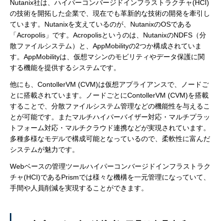
Nutanix社は、ハイパーコンバージドインフラストラクチャ(HCI)
の技術を開拓した企業で、現在でも革新的な技術の開発を牽引し
ています。Nutanixを支えているのが、NutanixのOSである
「Acropolis」です。Acropolisというのは、NutanixのNDFS（分
散ファイルシステム）と、AppMobilityの2つか構成されていま
す。AppMobilityは、仮想マシンのモビリティやデータ保護に関
する機能を提供するシステムです。
他にも、ContollerVM (CVM)は仮想アプライアンスで、ノードご
とに搭載されています。ノードごとにContollerVM (CVM)を搭載
することで、分散ファイルシステム管理などの機能性を与えるこ
とが可能です。またマルチハイパーバイザー対応・マルチプラッ
トフォーム対応・マルチクラウド連携などが実現されています。
多種多様なモデルで構成可能となっているので、柔軟性に富んだ
システムが魅力です。
Webベースの管理ツールハイパーコンバージドインフラストラク
チャ(HCI)であるPrismでは様々な機構を一元管理になっていて、
手間や人員削減を実現することができます。