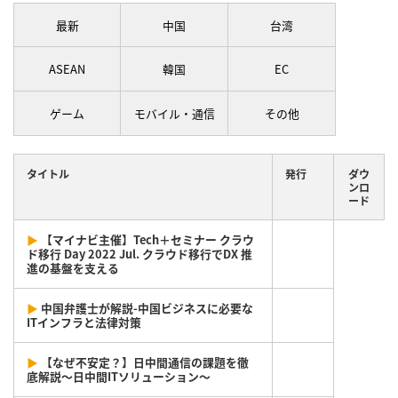
最新
中国
台湾
ASEAN
韓国
EC
ゲーム
モバイル・通信
その他
タイトル
発行
ダウ
ンロ
ード
▶
【マイナビ主催】Tech＋セミナー クラウ
ド移行 Day 2022 Jul. クラウド移行でDX 推
進の基盤を支える
▶
中国弁護士が解説-中国ビジネスに必要な
ITインフラと法律対策
▶
【なぜ不安定？】日中間通信の課題を徹
底解説～日中間ITソリューション～