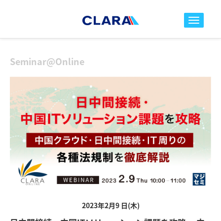
toggle nav
Seminar@Online
2023年2月9 日(木)