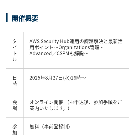
開催概要
タ
AWS Security Hub運用の課題解決と最新活
イ
用ポイント〜Organizations管理・
ト
Advanced／CSPMも解説〜
ル
日
2025年8月27日(水)16時～
時
会
オンライン開催 （お申込後、参加手順をご
場
案内いたします。）
参
無料（事前登録制）
加