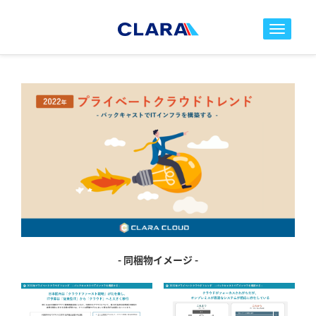
toggle nav
- 同梱物イメージ -